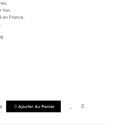
hes.
r ton.
 en France.
.
Ajouter Au Panier