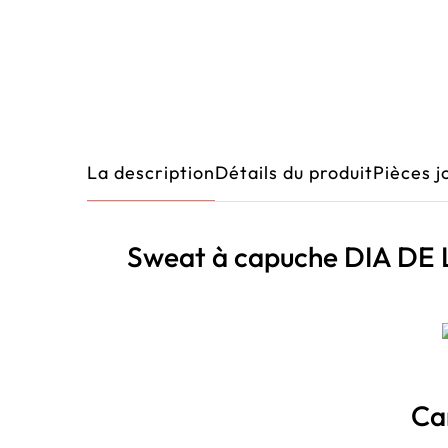
La description
Détails du produit
Pièces j
Sweat à capuche DIA D
Ca