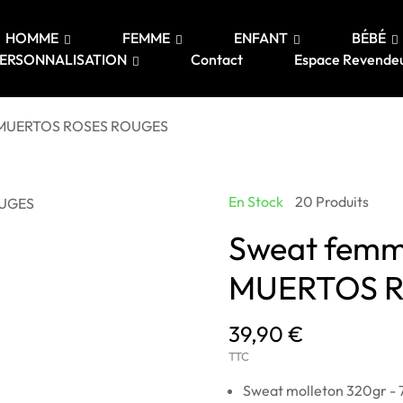
HOMME
FEMME
ENFANT
BÉBÉ
ERSONNALISATION
Contact
Espace Revende
 MUERTOS ROSES ROUGES
En Stock
20 Produits
Sweat femm
MUERTOS 
39,90 €
TTC
Sweat molleton 320gr - 