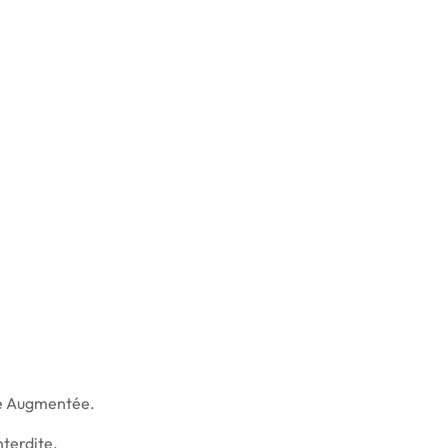
ité Augmentée.
terdite.