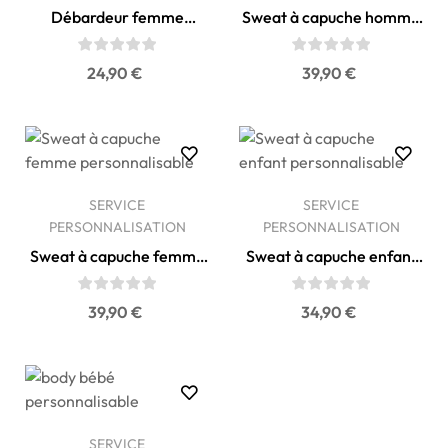
Débardeur femme
Sweat à capuche homme
personnalisable
personnalisable
Prix
Prix
24,90 €
39,90 €
SERVICE
SERVICE
PERSONNALISATION
PERSONNALISATION
Sweat à capuche femme
Sweat à capuche enfant
personnalisable
personnalisable
Prix
Prix
39,90 €
34,90 €
SERVICE