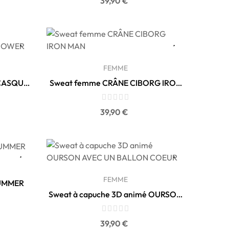
39,90 €
FEMME
 CASQUE
Sweat femme CRÂNE CIBORG IRON
MAN
Prix
39,90 €
FEMME
SUMMER
Sweat à capuche 3D animé OURSON
AVEC UN BALLON...
Prix
39,90 €