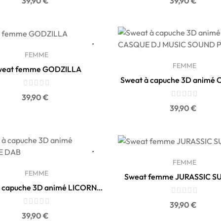
39,90 €
39,90 €
FEMME
FEMME
weat femme GODZILLA
Sweat à capuche 3D animé
DJ MUSIC SOUND...
Prix
39,90 €
Prix
39,90 €
FEMME
FEMME
Sweat femme JURASSIC 
à capuche 3D animé LICORNE
DAB
Prix
39,90 €
Prix
39,90 €