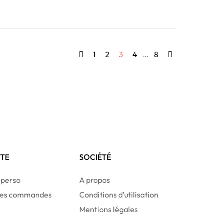
1
2
3
4
…
8
TE
SOCIÉTÉ
 perso
A propos
 des commandes
Conditions d’utilisation
Mentions légales