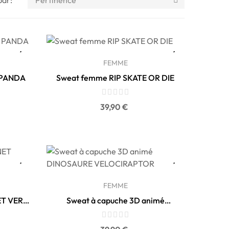
Pertinence
FEMME
é PANDA
Sweat femme RIP SKATE OR DIE
Prix
39,90 €
FEMME
ET VERT
Sweat à capuche 3D animé
DINOSAURE VELOCIRAPTOR
Prix