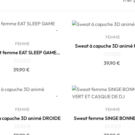
FEMME
FEMME
Sweat à capuche 3D anim
t femme EAT SLEEP GAME
REPEAT
Prix
39,90 €
Prix
39,90 €
FEMME
FEMME
à capuche 3D animé DROIDE
Sweat femme SINGE BONN
ET CASQUE DE DJ
Prix
Prix