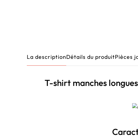
La description
Détails du produit
Pièces j
T-shirt manches longu
Caract