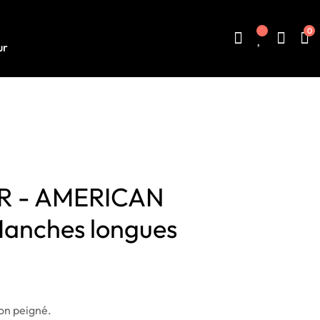
0
ur
KER - AMERICAN
anches longues
on peigné.