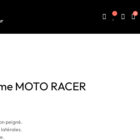
0
ur
omme MOTO RACER
on peigné.
latérales.
e.