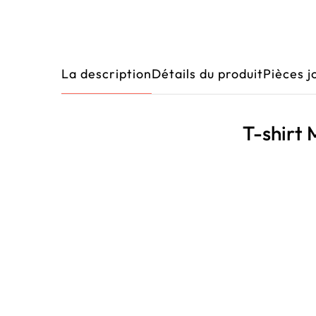
La description
Détails du produit
Pièces j
T-shir