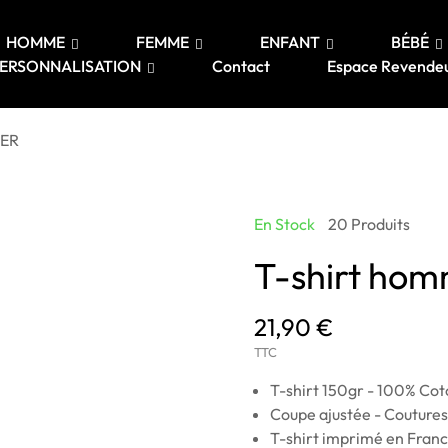
HOMME
FEMME
ENFANT
BÉBÉ
ERSONNALISATION
Contact
Espace Revende
CER
En Stock
20 Produits
T-shirt h
21,90 €
TTC
T-shirt 150gr - 100% Cot
Coupe ajustée - Coutures 
T-shirt imprimé en Franc