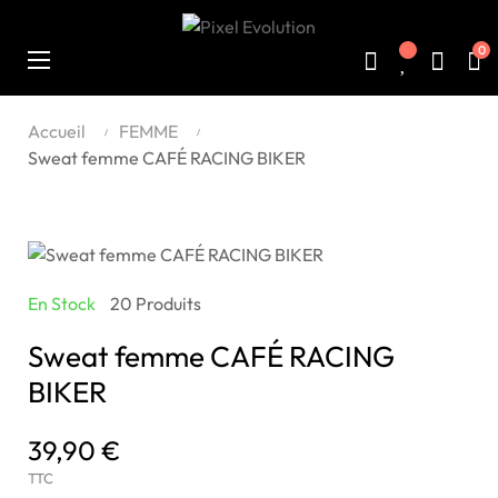
0
Basculer
☰
la
navigation
Accueil
FEMME
Sweat femme CAFÉ RACING BIKER
En Stock
20 Produits
Sweat femme CAFÉ RACING
BIKER
39,90 €
TTC