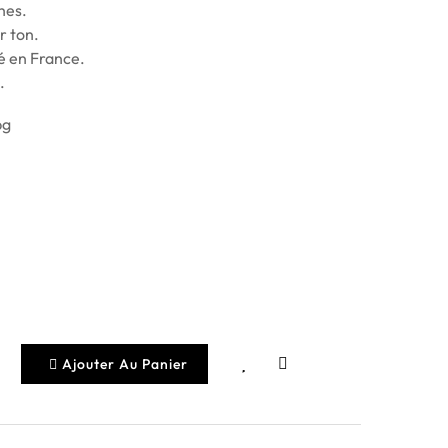
hes.
r ton.
 en France.
.
Ajouter Au Panier