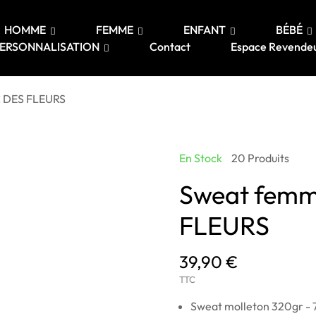
HOMME
FEMME
ENFANT
BÉBÉ
ERSONNALISATION
Contact
Espace Revende
 DES FLEURS
En Stock
20 Produits
Sweat fem
FLEURS
39,90 €
TTC
Sweat molleton 320gr - 