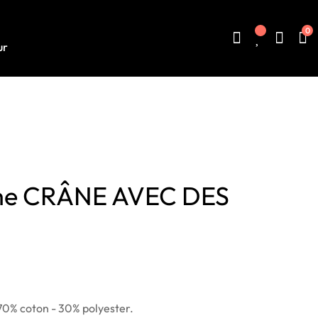
0
ur
me CRÂNE AVEC DES
70% coton - 30% polyester.