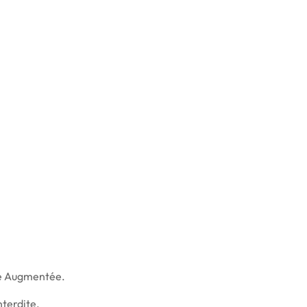
ité Augmentée.
terdite.