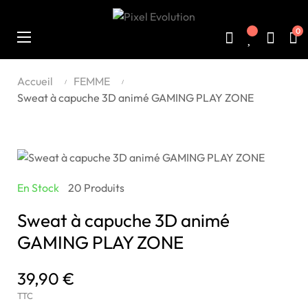
0
Basculer
☰
la
navigation
Accueil
FEMME
Sweat à capuche 3D animé GAMING PLAY ZONE
En Stock
20 Produits
Sweat à capuche 3D animé
GAMING PLAY ZONE
39,90 €
TTC